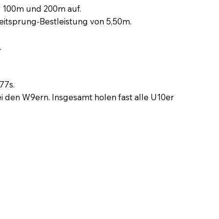
er 100m und 200m auf.
eitsprung‑Bestleistung von 5,50m.
.
77s.
i den W9ern. Insgesamt holen fast alle U10er